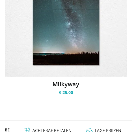
Milkyway
€ 25,00
RAF BETALEN
LAGE PRIJZEN
BESTE KWALITEIT