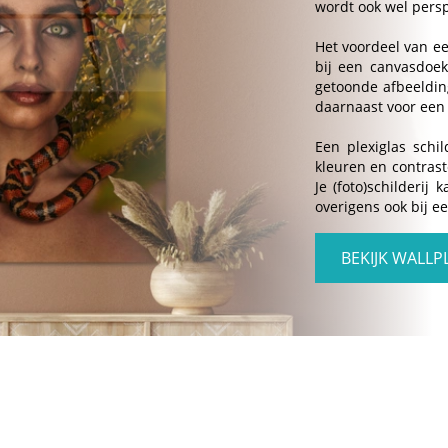
wordt ook wel pers
Het voordeel van een
bij een canvasdoek 
getoonde afbeelding
daarnaast voor een
Een plexiglas schi
kleuren en contrast
Je (foto)schilderi
overigens ook bij e
BEKIJK WALLP