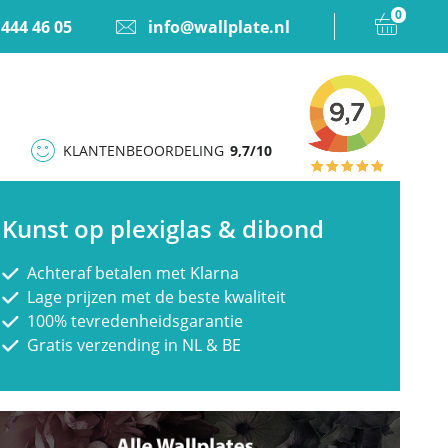
0
 444 46 05
info@wallplate.nl
KLANTENBEOORDELING
9,7/10
Kunst op plexiglas & dibond
Achteraf betalen met Klarna
Lage prijzen met de beste kwaliteit
100% tevredenheidsgarantie
Gratis verzending in NL & BE