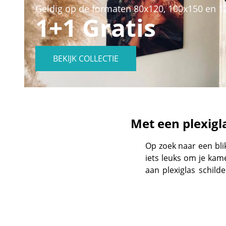
Geldig op de formaten 80x120, 100x150 en 
1+1 Gratis
BEKIJK COLLECTIE
Met een plexigl
Op zoek naar een bli
iets leuks om je kam
aan plexiglas schild