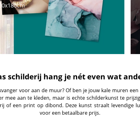
120x180cm
as schilderij hang je nét even wat an
kvanger voor aan de muur? Of ben je jouw kale muren een 
er mee aan te kleden, maar is echte schilderkunst te prijz
erij of een print op dibond. Deze kunst straalt levendige l
voor een betaalbare prijs.